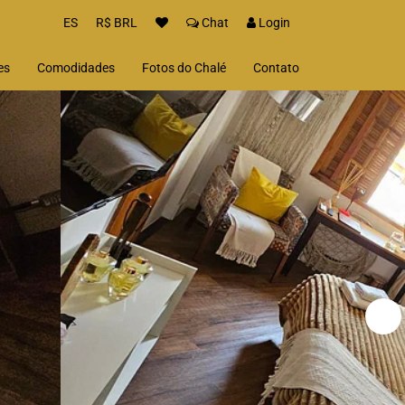
ES
R$ BRL
Chat
Login
es
Comodidades
Fotos do Chalé
Contato