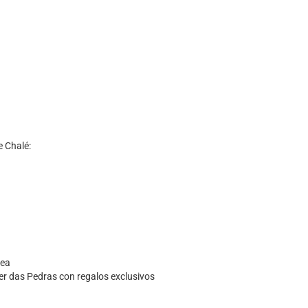
e Chalé:
nea
der das Pedras con regalos exclusivos