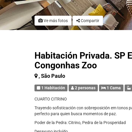
Ve más fotos
Compartir
Habitación Privada. SP E
Congonhas Zoo
, São Paulo
1 Habitación
2 personas
1 Cama
CUARTO CITRINO
Trayendo sofisticación con sobreposición em tonos pas
perfecto para quien busca momentos de paz.
Poder de la Pedra: Citrino, Pedra de la Prosperidad
Desayuno incluído